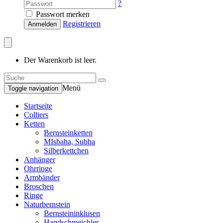
?
Passwort merken
Registrieren
Anmelden
Der Warenkorb ist leer.
Menü
Toggle navigation
Startseite
Colliers
Ketten
Bernsteinketten
MIsbaha, Subha
Silberkettchen
Anhänger
Ohrringe
Armbänder
Broschen
Ringe
Naturbernstein
Bernsteininklusen
Handschmeichler