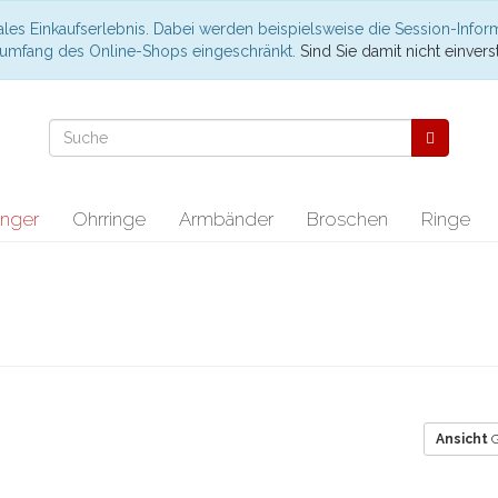
les Einkaufserlebnis. Dabei werden beispielsweise die Session-Infor
nsumfang des Online-Shops eingeschränkt.
Sind Sie damit nicht einverst
nger
Ohrringe
Armbänder
Broschen
Ringe
Ansicht
G