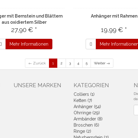
er mit Bernstein und Blättern
Anhänger mit Rahmen
aus oxidiertem Silber
27,90 € *
19,99 € *
Mehr Informationen
Mehr Informatione
← Zurück
1
2
3
4
5
Weiter →
N
UNSERE MARKEN
KATEGORIEN
N
Di
Colliers (1)
da
Ketten (7)
Anhänger (54)
Ne
Ohrringe (29)
Armbänder (8)
Broschen (6)
Ringe (2)
Naturbernstein (2)